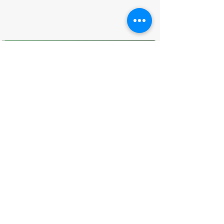
O que você achou desta página?
Sua opinião é fundamental para
melhorarmos os serviços públicos
Avaliar
CONTATO
(96) 98806-5474
prefeituraamapa@pma.ap.gov.br
ENDEREÇO
Av. Cônego Domingos Maltês, 63 -
Centro, Amapá - AP, 68950-000