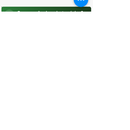
O que você achou desta página?
Sua opinião é fundamental para
melhorarmos os serviços públicos
Avaliar
CONTATO
(96) 98806-5474
prefeituraamapa@pma.ap.gov.br
ENDEREÇO
Av. Cônego Domingos Maltês, 63 -
Centro, Amapá - AP, 68950-000
OUVIDORIA