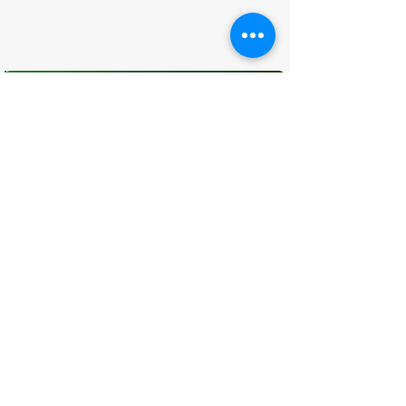
O que você achou desta página?
Sua opinião é fundamental para
melhorarmos os serviços públicos
Avaliar
CONTATO
(96) 98806-5474
prefeituraamapa@pma.ap.gov.br
ENDEREÇO
Av. Cônego Domingos Maltês, 63 -
Centro, Amapá - AP, 68950-000