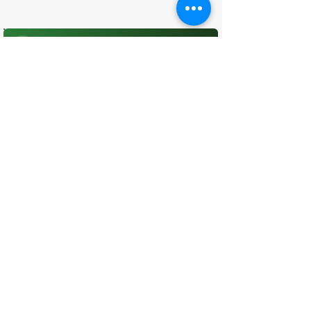
O que você achou desta página?
Sua opinião é fundamental para
melhorarmos os serviços públicos
Avaliar
CONTATO
(96) 98806-5474
prefeituraamapa@pma.ap.gov.br
ENDEREÇO
Av. Cônego Domingos Maltês, 63 -
Centro, Amapá - AP, 68950-000