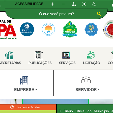
ACESSIBILIDADE
e
SECRETARIAS
PUBLICAÇÕES
SERVIÇOS
LICITAÇÃO
CO
EMPRESA •
SERVIDOR •
Precisa de Ajuda?
O Diário Oficial do Município