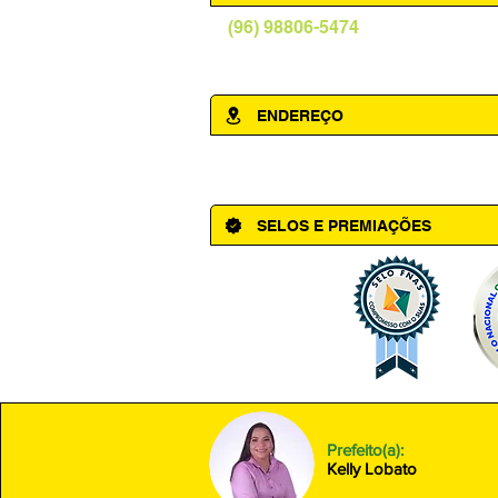
(96) 98806-5474
prefeituraamapa@pma.ap.gov.br
ENDEREÇO
Av. Cônego Domingos Maltês, 63 - Ce
SELOS E PREMIAÇÕES
Prefeito(a):
Kelly Lobato