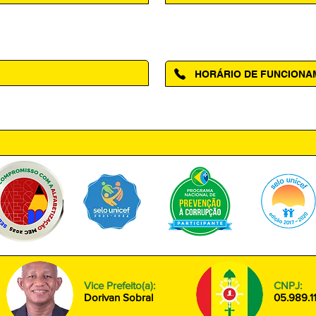
Acesse a página da Ouvidoria M
HORÁRIO DE FUNCION
ntro, Amapá - AP, 68950-000
Segunda à Sexta das 08h00 às
Vice Prefeito(a):
CNPJ:
Dorivan Sobral
05.989.1