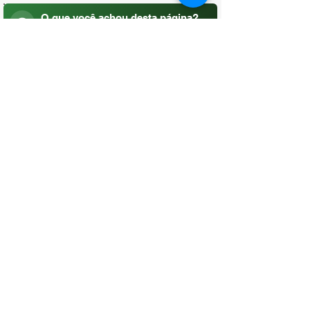
O que você achou desta página?
Sua opinião é fundamental para
melhorarmos os serviços públicos
Avaliar
CONTATO
(96) 98806-5474
prefeituraamapa@pma.ap.gov.br
ENDEREÇO
Av. Cônego Domingos Maltês, 63 -
Centro, Amapá - AP, 68950-000
OUVIDORIA