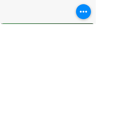
O que você achou desta página?
Sua opinião é fundamental para
melhorarmos os serviços públicos
Avaliar
CONTATO
(96) 98806-5474
prefeituraamapa@pma.ap.gov.br
ENDEREÇO
Av. Cônego Domingos Maltês, 63 -
Centro, Amapá - AP, 68950-000