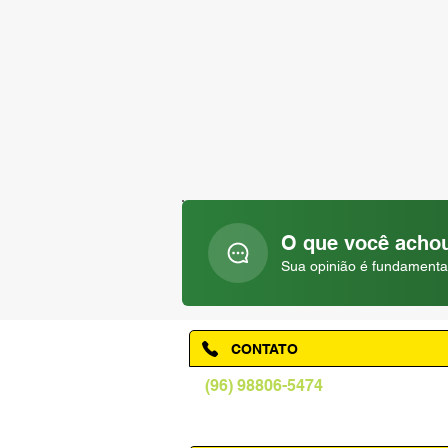
O que você achou
Sua opinião é fundamenta
CONTATO
(96) 98806-5474
prefeituraamapa@pma.ap.gov.br