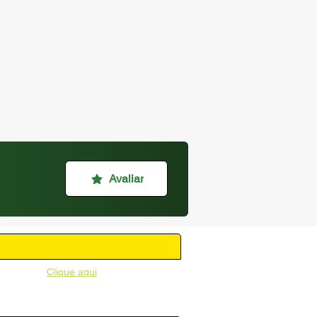
Avaliar
unicipal -
Clique aqui