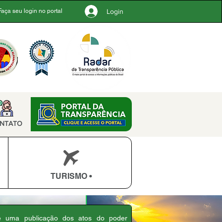
Login
Faça seu login no portal
NTATO
TURISMO •
 é uma publicação dos atos do poder