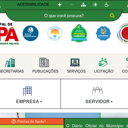
ACESSIBILIDADE
e
SECRETARIAS
PUBLICAÇÕES
SERVIÇOS
LICITAÇÃO
CO
EMPRESA •
SERVIDOR •
Precisa de Ajuda?
O Diário Oficial do Município