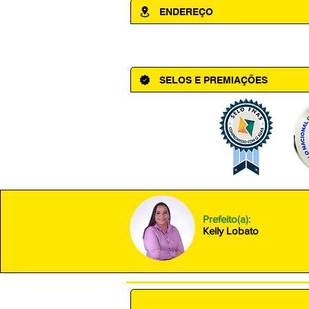
ENDEREÇO
Av. Cônego Domingos Maltês, 63 - Ce
SELOS E PREMIAÇÕES
Prefeito(a):
Kelly Lobato