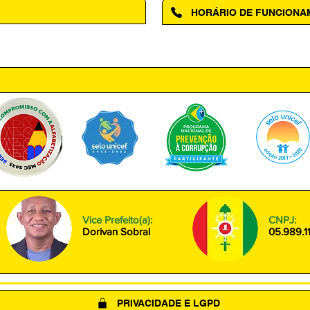
HORÁRIO DE FUNCION
ntro, Amapá - AP, 68950-000
Segunda à Sexta das 08h00 às
Vice Prefeito(a):
CNPJ:
Dorivan Sobral
05.989.1
PRIVACIDADE E LGPD