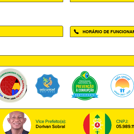
Acesse a página da Ouvidoria M
HORÁRIO DE FUNCION
ntro, Amapá - AP, 68950-000
Segunda à Sexta das 08h00 às
Vice Prefeito(a):
CNPJ:
Dorivan Sobral
05.989.1