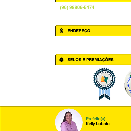
(96) 98806-5474
prefeituraamapa@pma.ap.gov.br
ENDEREÇO
Av. Cônego Domingos Maltês, 63 - Ce
SELOS E PREMIAÇÕES
Prefeito(a):
Kelly Lobato