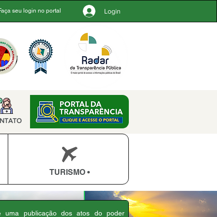
Login
Faça seu login no portal
NTATO
TURISMO •
 é uma publicação dos atos do poder