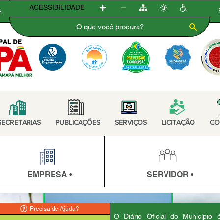
ACESSIBILIDADE
e
SECRETARIAS
PUBLICAÇÕES
SERVIÇOS
LICITAÇÃO
CO
EMPRESA •
SERVIDOR •
Precisa de Ajuda?
O Diário Oficial do Município