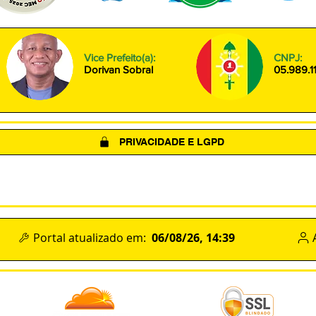
Vice Prefeito(a):
CNPJ:
Dorivan Sobral
05.989.1
PRIVACIDADE E LGPD
(LGPD)
POLÍTICA DE COOKIES
TERMOS DE USO
06/08/26, 14:39
Portal atualizado em:
DO SITE
Des