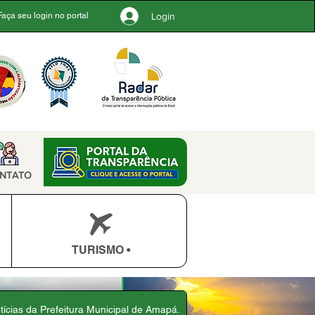
Login
Faça seu login no portal
NTATO
TURISMO •
otícias da Prefeitura Municipal de Amapá.