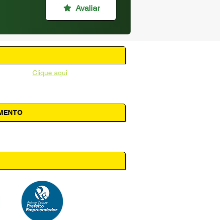
Avaliar
unicipal -
Clique aqui
AMENTO
 14h00