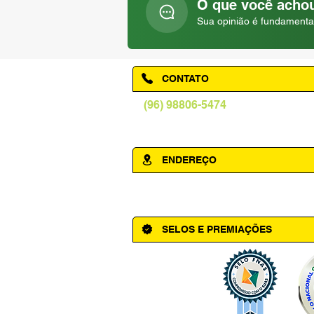
O que você achou
Sua opinião é fundamenta
CONTATO
(96) 98806-5474
prefeituraamapa@pma.ap.gov.br
ENDEREÇO
Av. Cônego Domingos Maltês, 63 - Ce
SELOS E PREMIAÇÕES