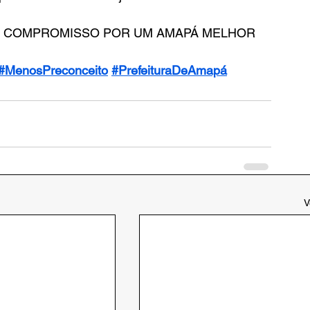
 E COMPROMISSO POR UM AMAPÁ MELHOR
#MenosPreconceito
#PrefeituraDeAmapá
V