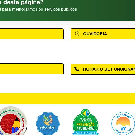
 desta página?
l para melhorarmos os serviços públicos
OUVIDORIA
Acesse a página da Ouvidoria M
HORÁRIO DE FUNCION
ntro, Amapá - AP, 68950-000
Segunda à Sexta das 08h00 às