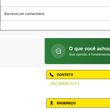
Escreva um comentário
DIA NACIONAL DA SAÚDE |
DIA DO PAD
05 DE AGOSTO
AGOSTO
O que você achou
Sua opinião é fundamenta
CONTATO
(96) 98806-5474
prefeituraamapa@pma.ap.gov.br
ENDEREÇO