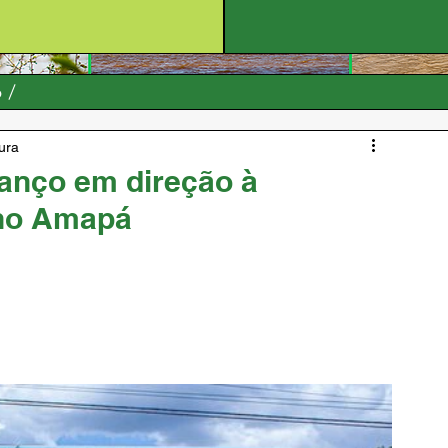
o
tura
anço em direção à
 no Amapá