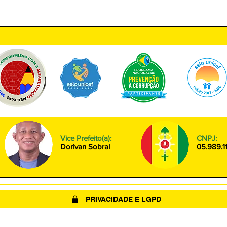
ntro, Amapá - AP, 68950-000
Segunda à Sexta das 08h00 às
Vice Prefeito(a):
CNPJ:
Dorivan Sobral
05.989.1
PRIVACIDADE E LGPD
(LGPD)
POLÍTICA DE COOKIES
TERMOS DE USO