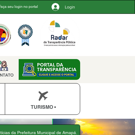
Login
Faça seu login no portal
NTATO
TURISMO •
otícias da Prefeitura Municipal de Amapá.