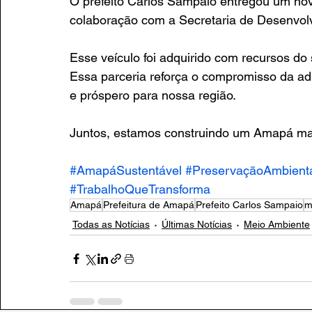
O prefeito Carlos Sampaio entregou um nov
colaboração com a Secretaria de Desenvol
Esse veículo foi adquirido com recursos do
Essa parceria reforça o compromisso da ad
e próspero para nossa região.
Juntos, estamos construindo um Amapá mais
#AmapáSustentável
#PreservaçãoAmbient
#TrabalhoQueTransforma
Amapá
Prefeitura de Amapá
Prefeito Carlos Sampaio
m
Todas as Notícias
Últimas Notícias
Meio Ambiente