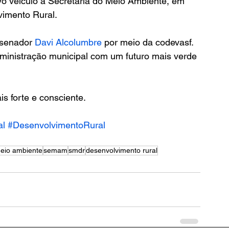
o veículo à Secretaria do Meio Ambiente, em 
vimento Rural.
 senador 
Davi Alcolumbre
 por meio da codevasf. 
ministração municipal com um futuro mais verde 
 forte e consciente. 
al
#DesenvolvimentoRural
eio ambiente
semam
smdr
desenvolvimento rural