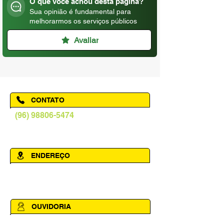
O que você achou desta página?
Sua opinião é fundamental para
melhorarmos os serviços públicos
Avaliar
CONTATO
(96) 98806-5474
prefeituraamapa@pma.ap.gov.br
ENDEREÇO
Av. Cônego Domingos Maltês, 63 -
Centro, Amapá - AP, 68950-000
OUVIDORIA
Acesse a página da Ouvidoria Municipal