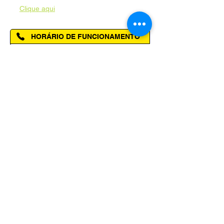
-
Clique aqui
HORÁRIO DE FUNCIONAMENTO
Segunda à Sexta das 08h00 às 14h00
SELOS E PREMIAÇÕES