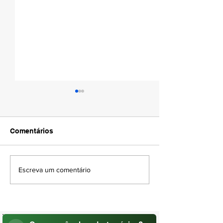
Comentários
AMAPÁ VERÃO 
DIA DO PADRE | 04 DE
Escreva um comentário
AGOSTO