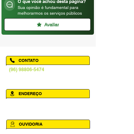
O que você achou desta página?
Sua opinião é fundamental para
melhorarmos os serviços públicos
Avaliar
CONTATO
(96) 98806-5474
prefeituraamapa@pma.ap.gov.br
ENDEREÇO
Av. Cônego Domingos Maltês, 63 -
Centro, Amapá - AP, 68950-000
OUVIDORIA