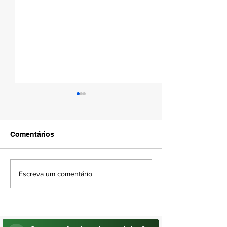
Comentários
AMAPÁ VERÃO 
DIA DO PADRE | 04 DE
Escreva um comentário
AGOSTO