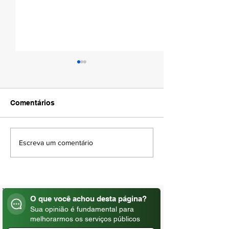
Comentários
AMAPÁ VERÃO 
DIA DO PADRE | 04 DE
Escreva um comentário
AGOSTO
O que você achou desta página?
Sua opinião é fundamental para
melhorarmos os serviços públicos