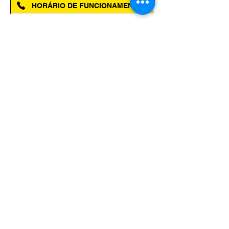
HORÁRIO DE FUNCIONAMENTO
Segunda à Sexta das 08h00 às 14h00
SELOS E PREMIAÇÕES