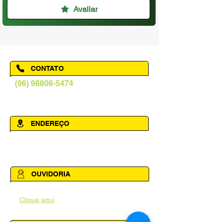
Avaliar
CONTATO
(96) 98806-5474
prefeituraamapa@pma.ap.gov.br
ENDEREÇO
Av. Cônego Domingos Maltês, 63 -
Centro, Amapá - AP, 68950-000
OUVIDORIA
Acesse a página da Ouvidoria Municipal
-
Clique aqui