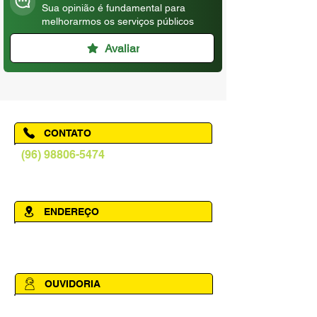
Sua opinião é fundamental para
melhorarmos os serviços públicos
Avaliar
CONTATO
(96) 98806-5474
prefeituraamapa@pma.ap.gov.br
ENDEREÇO
Av. Cônego Domingos Maltês, 63 -
Centro, Amapá - AP, 68950-000
OUVIDORIA
Acesse a página da Ouvidoria Municipal