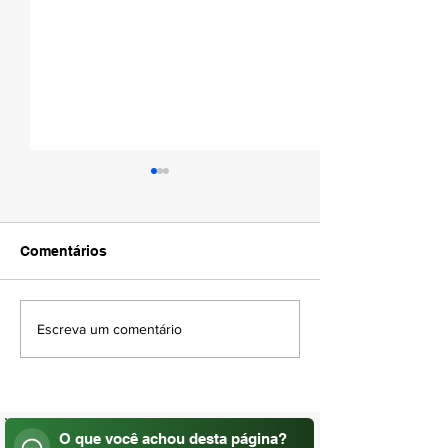
Comentários
AMAPÁ VERÃO 
DIA DO PADRE | 04 DE
Escreva um comentário
AGOSTO
O que você achou desta página?