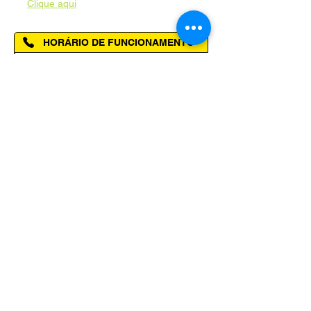
-
Clique aqui
HORÁRIO DE FUNCIONAMENTO
Segunda à Sexta das 08h00 às 14h00
SELOS E PREMIAÇÕES