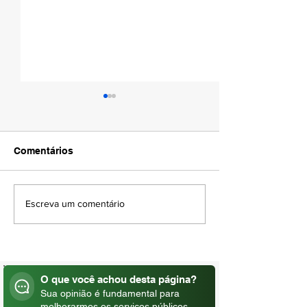
Comentários
MÊS DE LUTA CONTRA
VEM AÍ A 1ª C
Escreva um comentário
AS HEPATITES VIRAIS
ECOLÓGICA – 
O que você achou desta página?
Sua opinião é fundamental para
melhorarmos os serviços públicos