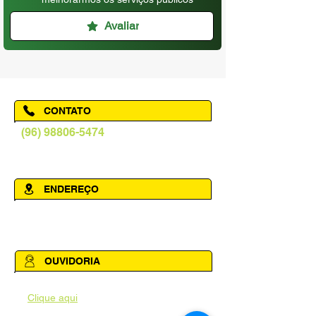
Avaliar
CONTATO
(96) 98806-5474
prefeituraamapa@pma.ap.gov.br
ENDEREÇO
Av. Cônego Domingos Maltês, 63 -
Centro, Amapá - AP, 68950-000
OUVIDORIA
Acesse a página da Ouvidoria Municipal
-
Clique aqui