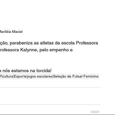
Mariléia Maciel
ão, parabeniza as atletas da escola Professora 
professora Kalynne, pelo empenho e 
e nós estamos na torcida!
P
cultura
Esporte
jogos escolares
Seleção de Futsal Feminino