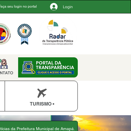
Login
Faça seu login no portal
NTATO
TURISMO •
otícias da Prefeitura Municipal de Amapá.