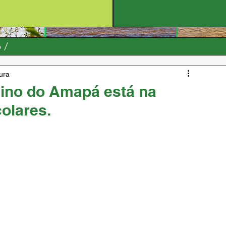
o
tura
nino do Amapá está na
olares.