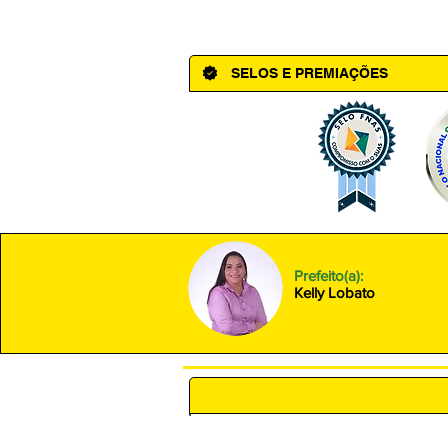
Av. Cônego Domingos Maltês, 63 - Ce
SELOS E PREMIAÇÕES
Prefeito(a):
Kelly Lobato
POLÍTICA DE PRIVACIDADE 