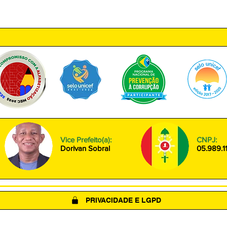
ntro, Amapá - AP, 68950-000
Segunda à Sexta das 08h00 às
Vice Prefeito(a):
CNPJ:
Dorivan Sobral
05.989.1
PRIVACIDADE E LGPD
(LGPD)
POLÍTICA DE COOKIES
TERMOS DE USO