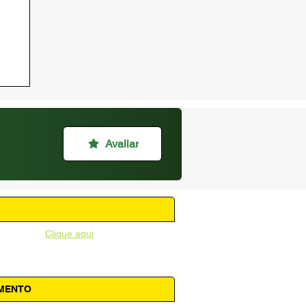
Avaliar
unicipal -
Clique aqui
AMENTO