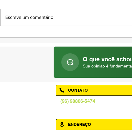
Escreva um comentário
DIA NACIONAL DA SAÚDE |
DIA DO PAD
05 DE AGOSTO
AGOSTO
O que você achou
Sua opinião é fundamenta
CONTATO
(96) 98806-5474
prefeituraamapa@pma.ap.gov.br
ENDEREÇO