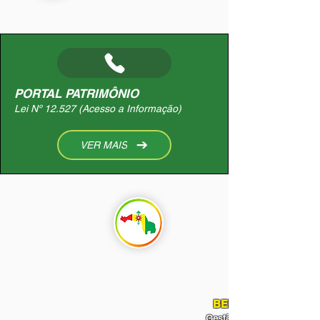
PORTAL PATRIMÔNIO
Lei Nº 12.527 (Acesso a Informação)
VER MAIS
BENS MÓVEIS
Gestão de Patrimônio