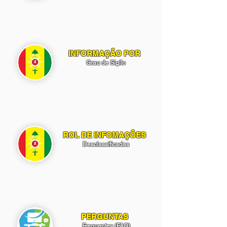
INFORMAÇÃO POR
Grau de Sigílo
ROL DE INFOMAÇÕES
Desclassificadas
PERGUNTAS
Frequentes (FAQ)