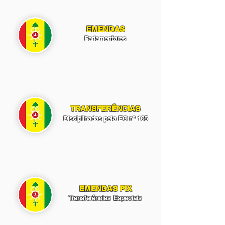
EMENDAS
Parlamentares
TRANSFERÊNCIAS
Disciplinadas pela EC nº 105
EMENDAS PIX
Transferências Especiais