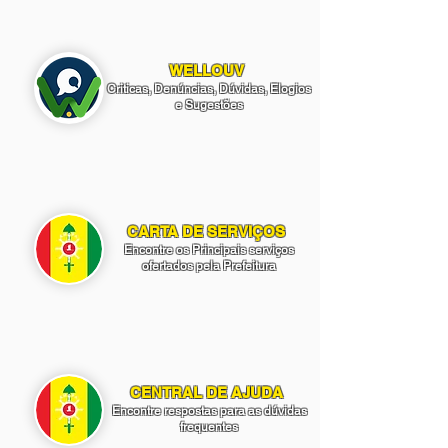
WELLOUV
Criticas, Denúncias, Dúvidas, Elogios
e Sugestões
CARTA DE SERVIÇOS
Encontre os Principais serviços
ofertados pela Prefeitura
CENTRAL DE AJUDA
Encontre respostas para as dúvidas
frequentes