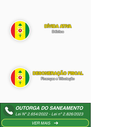
DÍVIDA ATIVA
Débitos
DESONERAÇÃO FISCAL
Finanças e Tributação
OUTORGA DO SANEAMENTO
Lei Nº 2.654/2022 - Lei nº 2.826/2023
VER MAIS