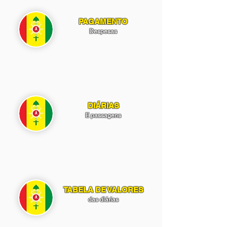
PAGAMENTO
Despesas
DIÁRIAS
E passagens
TABELA DE VALORES
das diárias