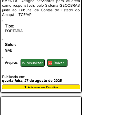
EMENTA: Designa servidores para atuarem
como responsáveis pelo Sistema GEOOBRAS
junto ao Tribunal de Contas do Estado do
Amapá – TCE/AP.
Tipo:
PORTARIA
Setor:
GAB
Arquivo:
Visualizar
Baixar
Publicado em:
quarta-feira, 27 de agosto de 2025
Adicionar aos Favoritos
PORTARIA Nº 18/07/2.025/002- GAB -PMА