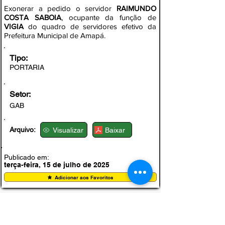
Exonerar a pedido o servidor
RAIMUNDO
COSTA SABOIA
, ocupante da função de
VIGIA
do quadro de servidores efetivo da
Prefeitura Municipal de Amapá.
Tipo:
PORTARIA
Setor:
GAB
Arquivo:
Visualizar
Baixar
Publicado em:
terça-feira, 15 de julho de 2025
Adicionar aos Favoritos
PORTARIA Nº 11/07/2.025/001-GAB -PМА