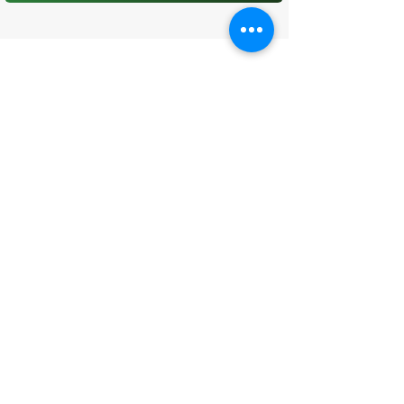
CONTATO
(96) 98806-5474
prefeituraamapa@pma.ap.gov.br
ENDEREÇO
Av. Cônego Domingos Maltês, 63 -
Centro, Amapá - AP, 68950-000
OUVIDORIA
Acesse a página da Ouvidoria Municipal
-
Clique aqui
HORÁRIO DE FUNCIONAMENTO
Segunda à Sexta das 08h00 às 14h00