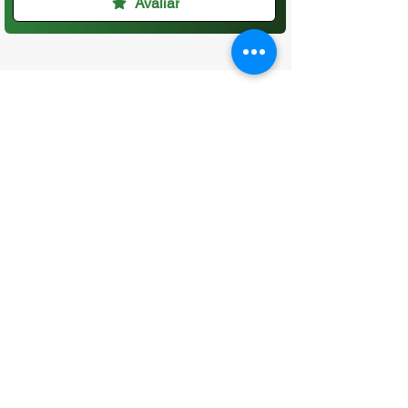
Avaliar
CONTATO
(96) 98806-5474
prefeituraamapa@pma.ap.gov.br
ENDEREÇO
Av. Cônego Domingos Maltês, 63 -
Centro, Amapá - AP, 68950-000
OUVIDORIA
Acesse a página da Ouvidoria Municipal
-
Clique aqui
HORÁRIO DE FUNCIONAMENTO