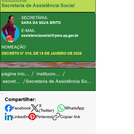
Institucional
Secretaria de Assistência Social
SECRETÁRIA:
SARA DA SILVA BRITO
E-MAIL
assistenciasocial@pma.ap.gov.br
NOMEAÇÃO
DECRETO N° 016, DE 19 DE JANEIRO DE 2026
página inicial
institucional
secretaria
Secretaria de Assistência Social
Compartilhar:
X
Facebook
WhatsApp
(Twitter)
LinkedIn
Pinterest
Copiar link