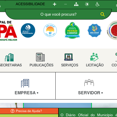
ACESSIBILIDADE
e
SECRETARIAS
PUBLICAÇÕES
SERVIÇOS
LICITAÇÃO
CO
EMPRESA •
SERVIDOR •
Precisa de Ajuda?
O Diário Oficial do Município