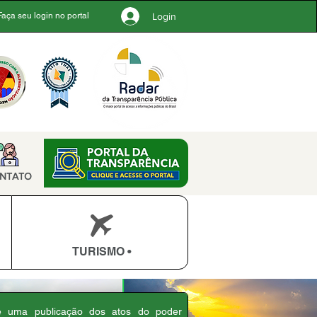
Login
Faça seu login no portal
NTATO
TURISMO •
 é uma publicação dos atos do poder