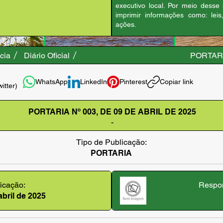
executivo local. Por meio desse
imprimir informações como: leis
ações.
cia
Diário Oficial
PORTARI
WhatsApp
LinkedIn
Pinterest
Copiar link
witter)
PORTARIA Nº 003, DE 09 DE ABRIL DE 2025
-
Tipo de Publicação:
PORTARIA
icação:
Respon
abril de 2025