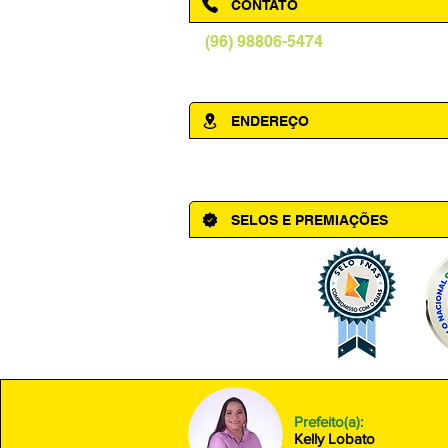
CONTATO
(96) 98806-5474
prefeituraamapa@pma.ap.gov.br
ENDEREÇO
Av. Cônego Domingos Maltês, 63 - Ce
SELOS E PREMIAÇÕES
Prefeito(a):
Kelly Lobato