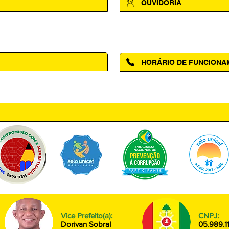
OUVIDORIA
Acesse a página da Ouvidoria M
HORÁRIO DE FUNCION
ntro, Amapá - AP, 68950-000
Segunda à Sexta das 08h00 às
Vice Prefeito(a):
CNPJ:
Dorivan Sobral
05.989.1