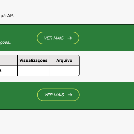
apá-AP.
VER MAIS
ções...
Visualizações
Arquivo
A
VER MAIS