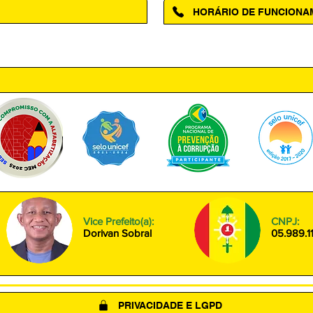
HORÁRIO DE FUNCION
ntro, Amapá - AP, 68950-000
Segunda à Sexta das 08h00 às
Vice Prefeito(a):
CNPJ:
Dorivan Sobral
05.989.1
PRIVACIDADE E LGPD