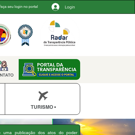
Login
Faça seu login no portal
NTATO
TURISMO •
 é uma publicação dos atos do poder