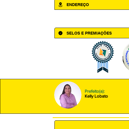
ENDEREÇO
Av. Cônego Domingos Maltês, 63 - Ce
SELOS E PREMIAÇÕES
Prefeito(a):
Kelly Lobato