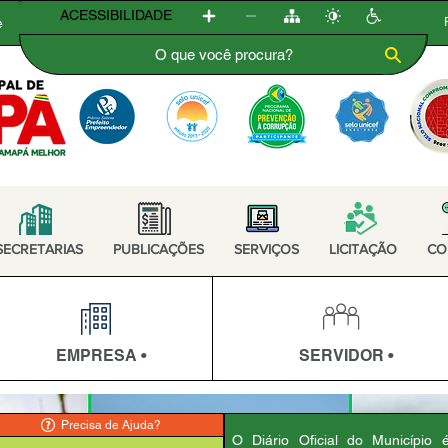
ACESSIBILIDADE
e
SECRETARIAS
PUBLICAÇÕES
SERVIÇOS
LICITAÇÃO
CO
EMPRESA •
SERVIDOR •
Precisa de Ajuda?
O Diário Oficial do Município