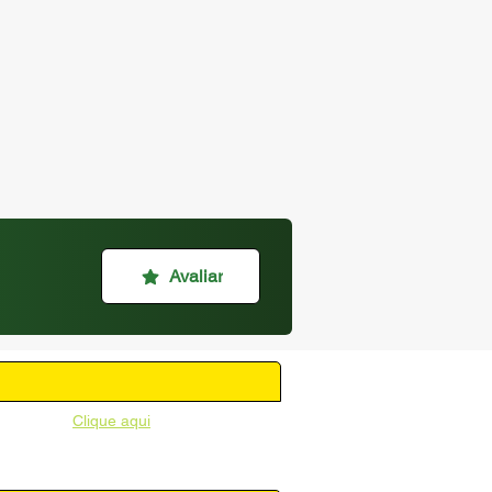
Avaliar
unicipal -
Clique aqui