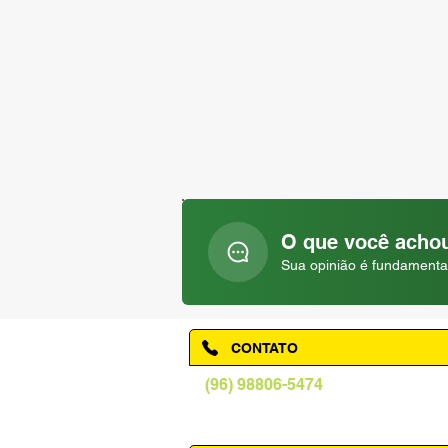
O que você achou
Sua opinião é fundamenta
CONTATO
(96) 98806-5474
prefeituraamapa@pma.ap.gov.br