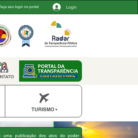
Login
Faça seu login no portal
NTATO
TURISMO •
 é uma publicação dos atos do poder