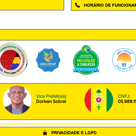
HORÁRIO DE FUNCION
ntro, Amapá - AP, 68950-000
Segunda à Sexta das 08h00 às
Vice Prefeito(a):
CNPJ:
Dorivan Sobral
05.989.1
PRIVACIDADE E LGPD