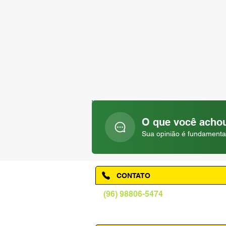
O que você achou
Sua opinião é fundamenta
CONTATO
(96) 98806-5474
prefeituraamapa@pma.ap.gov.br