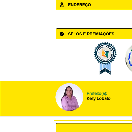
ENDEREÇO
Av. Cônego Domingos Maltês, 63 - Ce
SELOS E PREMIAÇÕES
Prefeito(a):
Kelly Lobato