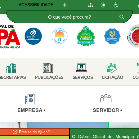
ACESSIBILIDADE
e
SECRETARIAS
PUBLICAÇÕES
SERVIÇOS
LICITAÇÃO
CO
EMPRESA •
SERVIDOR •
Precisa de Ajuda?
O Diário Oficial do Município