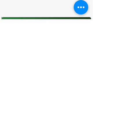
O que você achou desta página?
Sua opinião é fundamental para
melhorarmos os serviços públicos
Avaliar
CONTATO
(96) 98806-5474
prefeituraamapa@pma.ap.gov.br
ENDEREÇO
Av. Cônego Domingos Maltês, 63 -
Centro, Amapá - AP, 68950-000