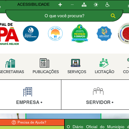
ACESSIBILIDADE
e
SECRETARIAS
PUBLICAÇÕES
SERVIÇOS
LICITAÇÃO
CO
EMPRESA •
SERVIDOR •
Precisa de Ajuda?
O Diário Oficial do Município