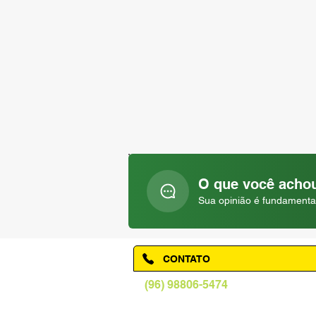
O que você achou
Sua opinião é fundamenta
CONTATO
(96) 98806-5474
prefeituraamapa@pma.ap.gov.br