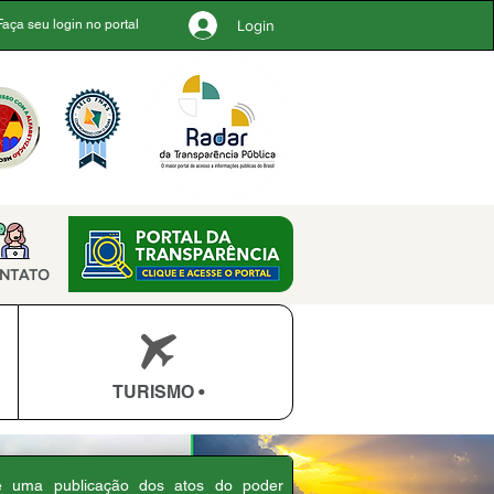
Login
Faça seu login no portal
NTATO
TURISMO •
 é uma publicação dos atos do poder