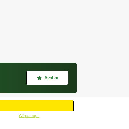
Avaliar
unicipal -
Clique aqui