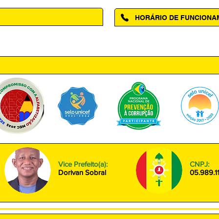
HORÁRIO DE FUNCION
ntro, Amapá - AP, 68950-000
Segunda à Sexta das 08h00 às
Vice Prefeito(a):
CNPJ:
Dorivan Sobral
05.989.1