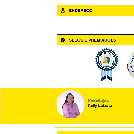
ENDEREÇO
Av. Cônego Domingos Maltês, 63 - Ce
SELOS E PREMIAÇÕES
Prefeito(a):
Kelly Lobato