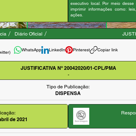
executivo local. Por meio desse
imprimir informações como: leis
ações.
cia
Diário Oficial
JUSTI
WhatsApp
LinkedIn
Pinterest
Copiar link
witter)
JUSTIFICATIVA Nº 20042020/01-CPL/PMA
-
Tipo de Publicação:
DISPENSA
icação:
Respon
abril de 2021