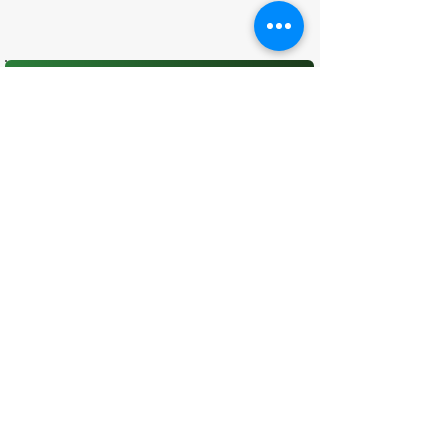
O que você achou desta página?
Sua opinião é fundamental para
melhorarmos os serviços públicos
Avaliar
CONTATO
(96) 98806-5474
prefeituraamapa@pma.ap.gov.br
ENDEREÇO
Av. Cônego Domingos Maltês, 63 -
Centro, Amapá - AP, 68950-000