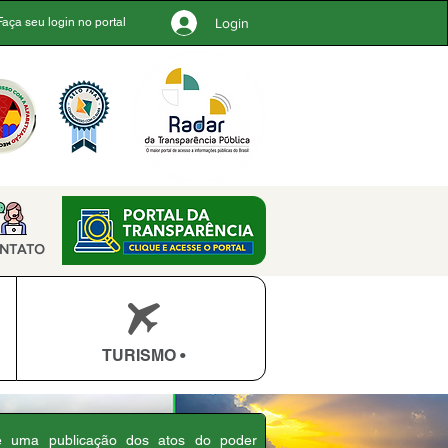
Login
Faça seu login no portal
NTATO
TURISMO •
 é uma publicação dos atos do poder