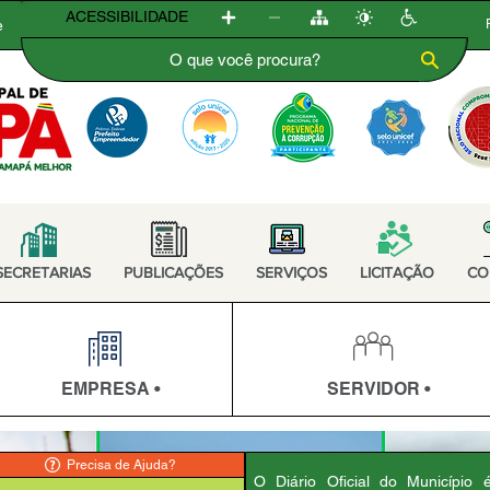
ACESSIBILIDADE
e
SECRETARIAS
PUBLICAÇÕES
SERVIÇOS
LICITAÇÃO
CO
EMPRESA •
SERVIDOR •
Precisa de Ajuda?
O Diário Oficial do Município