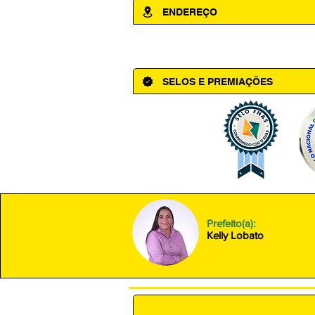
ENDEREÇO
Av. Cônego Domingos Maltês, 63 - Ce
SELOS E PREMIAÇÕES
Prefeito(a):
Kelly Lobato