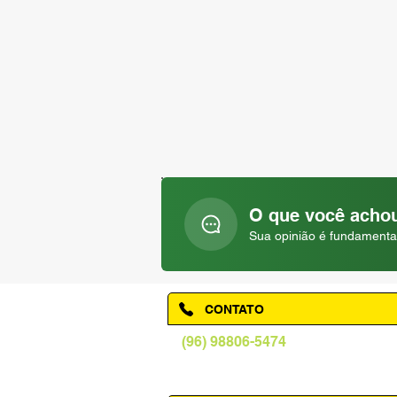
O que você achou
Sua opinião é fundamenta
CONTATO
(96) 98806-5474
prefeituraamapa@pma.ap.gov.br