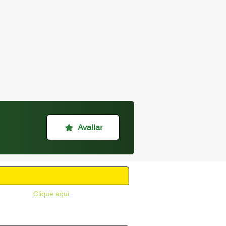
Avaliar
unicipal -
Clique aqui