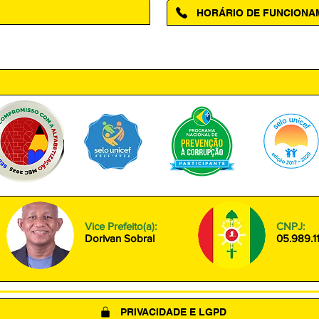
HORÁRIO DE FUNCION
ntro, Amapá - AP, 68950-000
Segunda à Sexta das 08h00 às
Vice Prefeito(a):
CNPJ:
Dorivan Sobral
05.989.1
PRIVACIDADE E LGPD