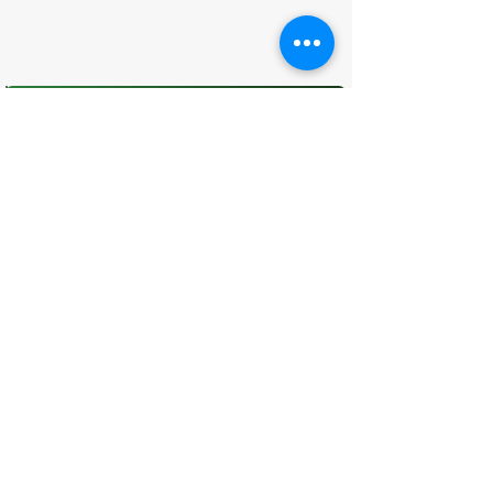
O que você achou desta página?
Sua opinião é fundamental para
melhorarmos os serviços públicos
Avaliar
CONTATO
(96) 98806-5474
prefeituraamapa@pma.ap.gov.br
ENDEREÇO
Av. Cônego Domingos Maltês, 63 -
Centro, Amapá - AP, 68950-000