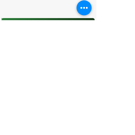
O que você achou desta página?
Sua opinião é fundamental para
melhorarmos os serviços públicos
Avaliar
CONTATO
(96) 98806-5474
prefeituraamapa@pma.ap.gov.br
ENDEREÇO
Av. Cônego Domingos Maltês, 63 -
Centro, Amapá - AP, 68950-000