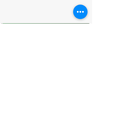
O que você achou desta página?
Sua opinião é fundamental para
melhorarmos os serviços públicos
Avaliar
CONTATO
(96) 98806-5474
prefeituraamapa@pma.ap.gov.br
ENDEREÇO
Av. Cônego Domingos Maltês, 63 -
Centro, Amapá - AP, 68950-000