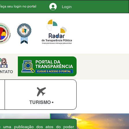
Login
Faça seu login no portal
NTATO
TURISMO •
 é uma publicação dos atos do poder