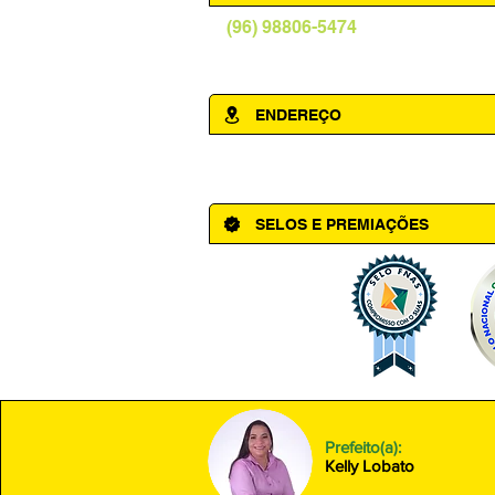
(96) 98806-5474
prefeituraamapa@pma.ap.gov.br
ENDEREÇO
Av. Cônego Domingos Maltês, 63 - Ce
SELOS E PREMIAÇÕES
Prefeito(a):
Kelly Lobato