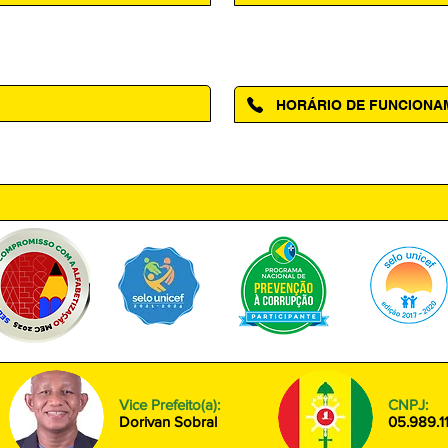
Acesse a página da Ouvidoria M
HORÁRIO DE FUNCION
ntro, Amapá - AP, 68950-000
Segunda à Sexta das 08h00 às
Vice Prefeito(a):
CNPJ:
Dorivan Sobral
05.989.1