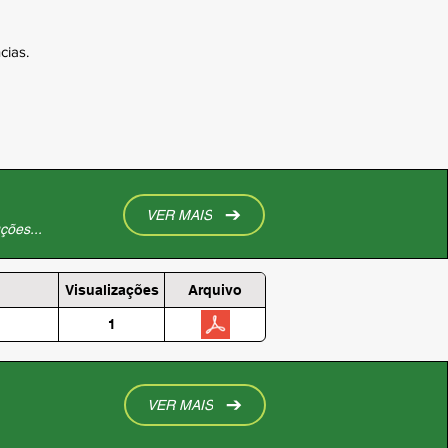
cias.
VER MAIS
ções...
Visualizações
Arquivo
1
VER MAIS