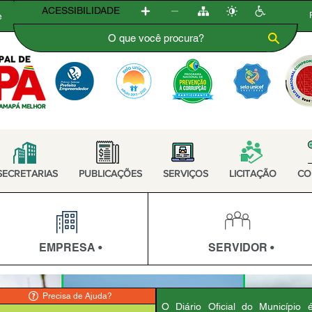
ACESSIBILIDADE
e
SECRETARIAS
PUBLICAÇÕES
SERVIÇOS
LICITAÇÃO
CO
EMPRESA •
SERVIDOR •
Precisa de Ajuda?
O Diário Oficial do Município