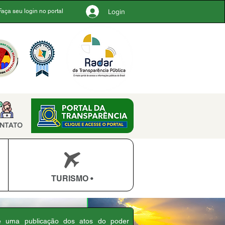
Login
Faça seu login no portal
NTATO
TURISMO •
 é uma publicação dos atos do poder