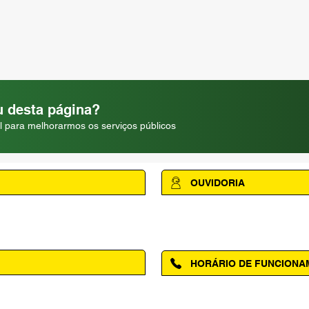
 desta página?
l para melhorarmos os serviços públicos
OUVIDORIA
Acesse a página da Ouvidoria M
HORÁRIO DE FUNCION
ntro, Amapá - AP, 68950-000
Segunda à Sexta das 08h00 às