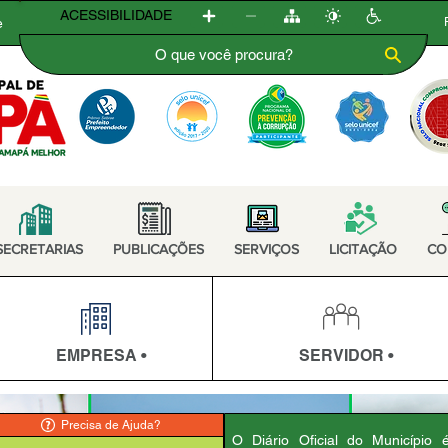
ACESSIBILIDADE
e
SECRETARIAS
PUBLICAÇÕES
SERVIÇOS
LICITAÇÃO
CO
EMPRESA •
SERVIDOR •
Precisa de Ajuda?
O Diário Oficial do Município