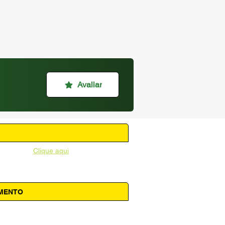
Avaliar
unicipal -
Clique aqui
AMENTO
 14h00