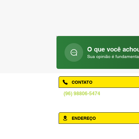
O que você achou
Sua opinião é fundamenta
CONTATO
(96) 98806-5474
prefeituraamapa@pma.ap.gov.br
ENDEREÇO
Av. Cônego Domingos Maltês, 63 - Ce