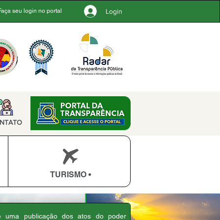
Login
Faça seu login no portal
NTATO
TURISMO •
 é uma publicação dos atos do poder