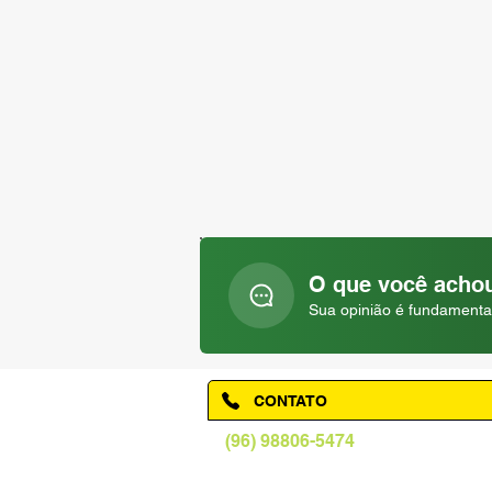
O que você achou
Sua opinião é fundamenta
CONTATO
(96) 98806-5474
prefeituraamapa@pma.ap.gov.br