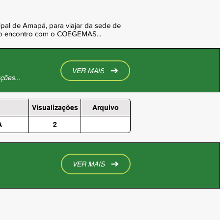
ipal de Amapá, para viajar da sede de
 do encontro com o COEGEMAS...
VER MAIS
ções...
Visualizações
Arquivo
A
2
VER MAIS