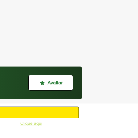
Avaliar
unicipal -
Clique aqui