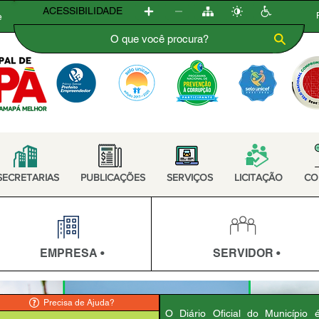
ACESSIBILIDADE
e
SECRETARIAS
PUBLICAÇÕES
SERVIÇOS
LICITAÇÃO
CO
EMPRESA •
SERVIDOR •
Precisa de Ajuda?
O Diário Oficial do Município