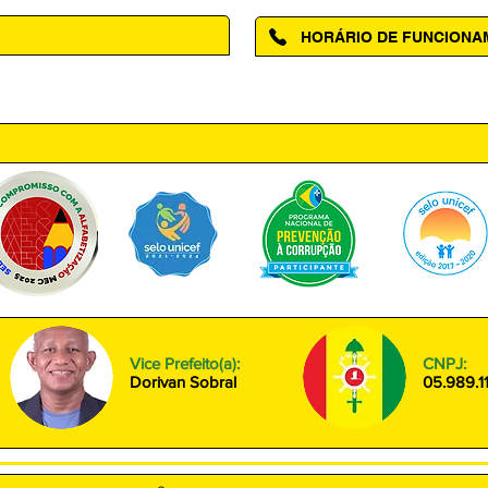
HORÁRIO DE FUNCION
ntro, Amapá - AP, 68950-000
Segunda à Sexta das 08h00 às
Vice Prefeito(a):
CNPJ:
Dorivan Sobral
05.989.1