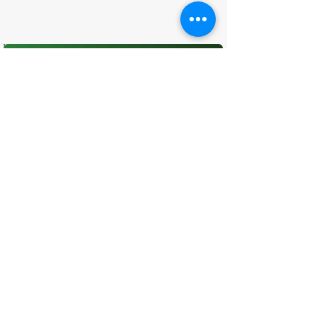
O que você achou desta página?
Sua opinião é fundamental para
melhorarmos os serviços públicos
Avaliar
CONTATO
(96) 98806-5474
prefeituraamapa@pma.ap.gov.br
ENDEREÇO
Av. Cônego Domingos Maltês, 63 -
Centro, Amapá - AP, 68950-000