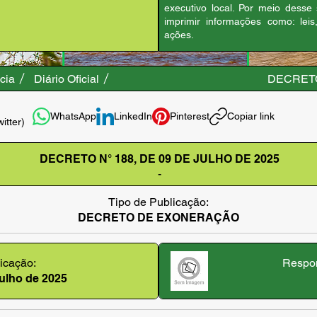
executivo local. Por meio desse
imprimir informações como: leis
ações.
cia
Diário Oficial
DECRETO
WhatsApp
LinkedIn
Pinterest
Copiar link
witter)
DECRETO N° 188, DE 09 DE JULHO DE 2025
-
Tipo de Publicação:
DECRETO DE EXONERAÇÃO
icação:
Respon
 julho de 2025