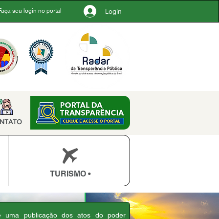
Login
Faça seu login no portal
NTATO
TURISMO •
 é uma publicação dos atos do poder