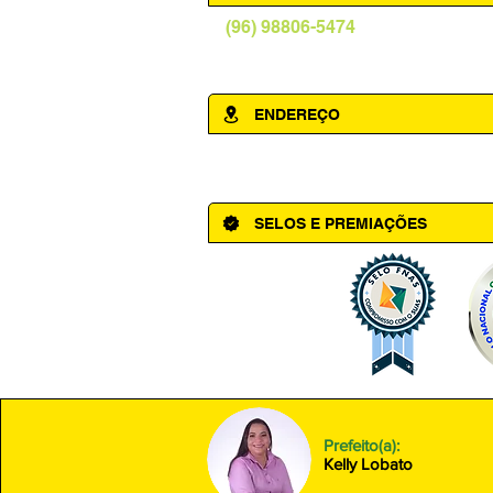
(96) 98806-5474
prefeituraamapa@pma.ap.gov.br
ENDEREÇO
Av. Cônego Domingos Maltês, 63 - Ce
SELOS E PREMIAÇÕES
Prefeito(a):
Kelly Lobato