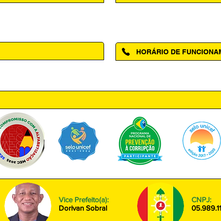
Acesse a página da Ouvidoria M
HORÁRIO DE FUNCION
ntro, Amapá - AP, 68950-000
Segunda à Sexta das 08h00 às
Vice Prefeito(a):
CNPJ:
Dorivan Sobral
05.989.1