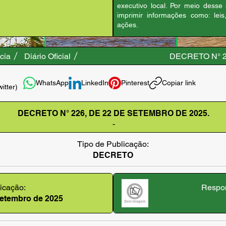
executivo local. Por meio desse
imprimir informações como: leis
ações.
cia
Diário Oficial
DECRETO N° 2
WhatsApp
LinkedIn
Pinterest
Copiar link
witter)
DECRETO N° 226, DE 22 DE SETEMBRO DE 2025.
-
Tipo de Publicação:
DECRETO
icação:
Respon
setembro de 2025