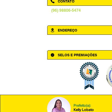
CONTATO
(96) 98806-5474
prefeituraamapa@pma.ap.gov.br
ENDEREÇO
Av. Cônego Domingos Maltês, 63 - Ce
SELOS E PREMIAÇÕES
Prefeito(a):
Kelly Lobato