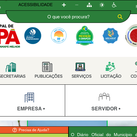
ACESSIBILIDADE
e
SECRETARIAS
PUBLICAÇÕES
SERVIÇOS
LICITAÇÃO
CO
EMPRESA •
SERVIDOR •
Precisa de Ajuda?
O Diário Oficial do Município