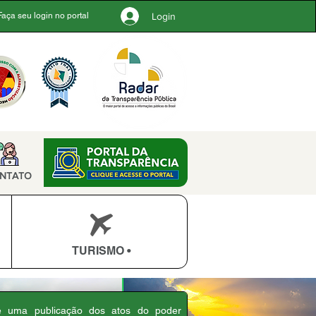
Login
Faça seu login no portal
NTATO
TURISMO •
 é uma publicação dos atos do poder