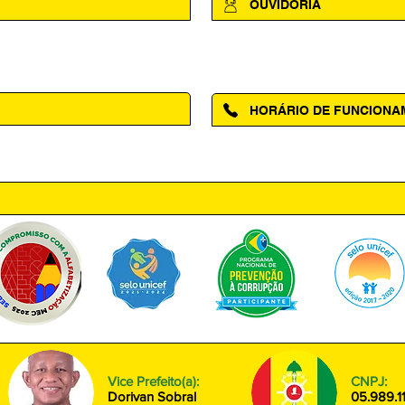
OUVIDORIA
Acesse a página da Ouvidoria M
HORÁRIO DE FUNCION
ntro, Amapá - AP, 68950-000
Segunda à Sexta das 08h00 às
Vice Prefeito(a):
CNPJ:
Dorivan Sobral
05.989.1