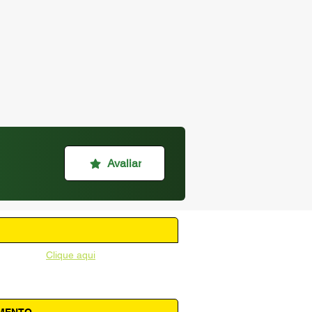
Avaliar
unicipal -
Clique aqui
AMENTO