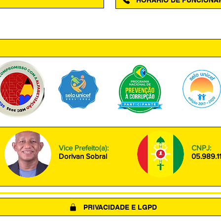
ntro, Amapá - AP, 68950-000
Segunda à Sexta das 08h00 às
Vice Prefeito(a):
CNPJ:
Dorivan Sobral
05.989.1
PRIVACIDADE E LGPD