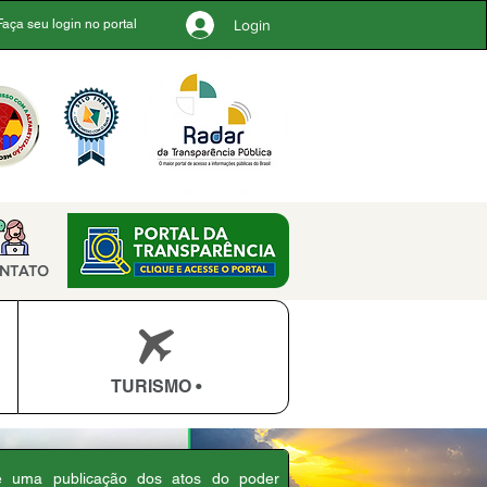
Login
Faça seu login no portal
NTATO
TURISMO •
 é uma publicação dos atos do poder