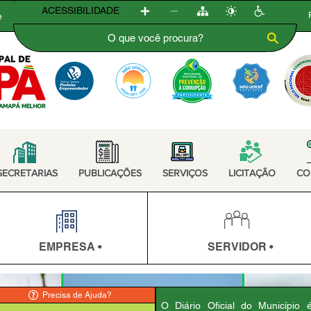
ACESSIBILIDADE
e
SECRETARIAS
PUBLICAÇÕES
SERVIÇOS
LICITAÇÃO
CO
EMPRESA •
SERVIDOR •
Precisa de Ajuda?
O Diário Oficial do Município