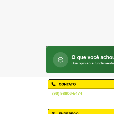
O que você achou
Sua opinião é fundamenta
CONTATO
(96) 98806-5474
prefeituraamapa@pma.ap.gov.br
ENDEREÇO