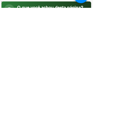
O que você achou desta página?
Sua opinião é fundamental para
melhorarmos os serviços públicos
Avaliar
CONTATO
(96) 98806-5474
prefeituraamapa@pma.ap.gov.br
ENDEREÇO
Av. Cônego Domingos Maltês, 63 -
Centro, Amapá - AP, 68950-000
OUVIDORIA