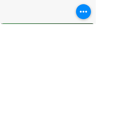
O que você achou desta página?
Sua opinião é fundamental para
melhorarmos os serviços públicos
Avaliar
CONTATO
(96) 98806-5474
prefeituraamapa@pma.ap.gov.br
ENDEREÇO
Av. Cônego Domingos Maltês, 63 -
Centro, Amapá - AP, 68950-000