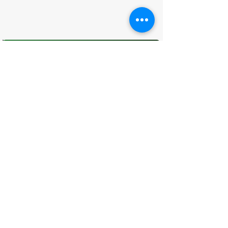
O que você achou desta página?
Sua opinião é fundamental para
melhorarmos os serviços públicos
Avaliar
CONTATO
(96) 98806-5474
prefeituraamapa@pma.ap.gov.br
ENDEREÇO
Av. Cônego Domingos Maltês, 63 -
Centro, Amapá - AP, 68950-000