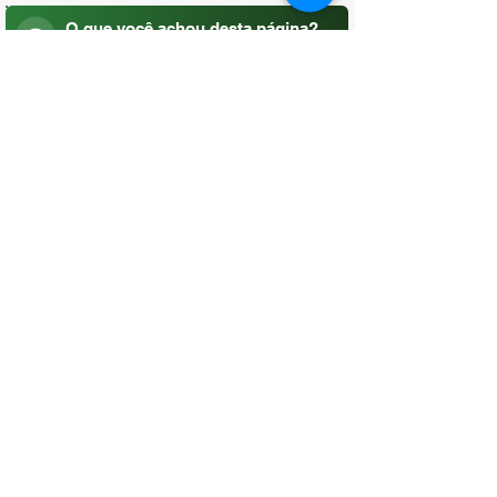
O que você achou desta página?
Sua opinião é fundamental para
melhorarmos os serviços públicos
Avaliar
CONTATO
(96) 98806-5474
prefeituraamapa@pma.ap.gov.br
ENDEREÇO
Av. Cônego Domingos Maltês, 63 -
Centro, Amapá - AP, 68950-000
OUVIDORIA