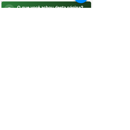
O que você achou desta página?
Sua opinião é fundamental para
melhorarmos os serviços públicos
Avaliar
CONTATO
(96) 98806-5474
prefeituraamapa@pma.ap.gov.br
ENDEREÇO
Av. Cônego Domingos Maltês, 63 -
Centro, Amapá - AP, 68950-000
OUVIDORIA