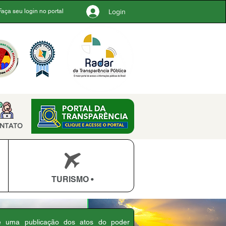
Login
Faça seu login no portal
NTATO
TURISMO •
 é uma publicação dos atos do poder