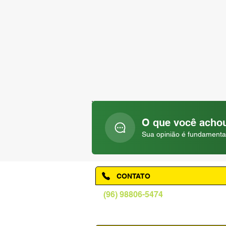
O que você achou
Sua opinião é fundamenta
CONTATO
(96) 98806-5474
prefeituraamapa@pma.ap.gov.br