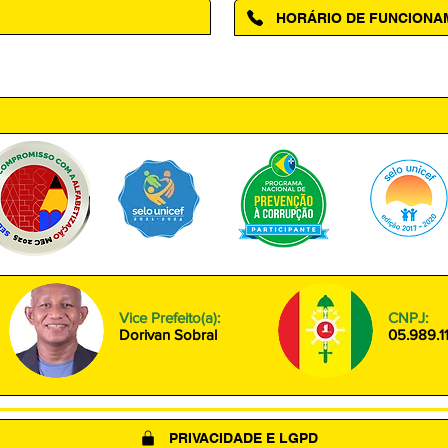
HORÁRIO DE FUNCION
ntro, Amapá - AP, 68950-000
Segunda à Sexta das 08h00 às
Vice Prefeito(a):
CNPJ:
Dorivan Sobral
05.989.1
PRIVACIDADE E LGPD