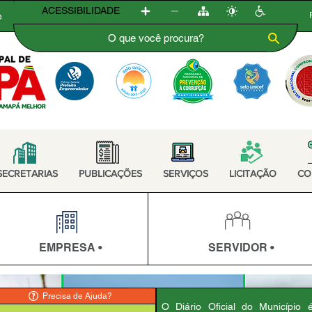
ACESSIBILIDADE
e
SECRETARIAS
PUBLICAÇÕES
SERVIÇOS
LICITAÇÃO
CO
EMPRESA •
SERVIDOR •
Precisa de Ajuda?
O Diário Oficial do Município