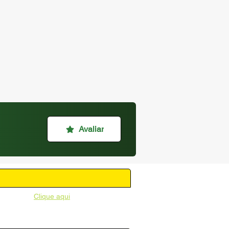
Avaliar
unicipal -
Clique aqui