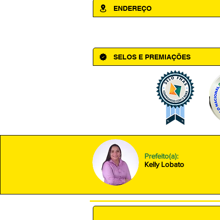
ENDEREÇO
Av. Cônego Domingos Maltês, 63 - Ce
SELOS E PREMIAÇÕES
Prefeito(a):
Kelly Lobato