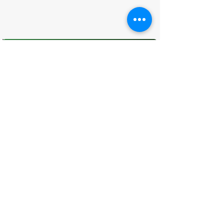
O que você achou desta página?
Sua opinião é fundamental para
melhorarmos os serviços públicos
Avaliar
CONTATO
(96) 98806-5474
prefeituraamapa@pma.ap.gov.br
ENDEREÇO
Av. Cônego Domingos Maltês, 63 -
Centro, Amapá - AP, 68950-000