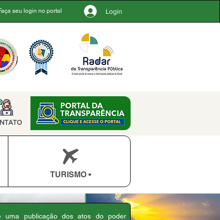
Login
Faça seu login no portal
NTATO
TURISMO •
 é uma publicação dos atos do poder