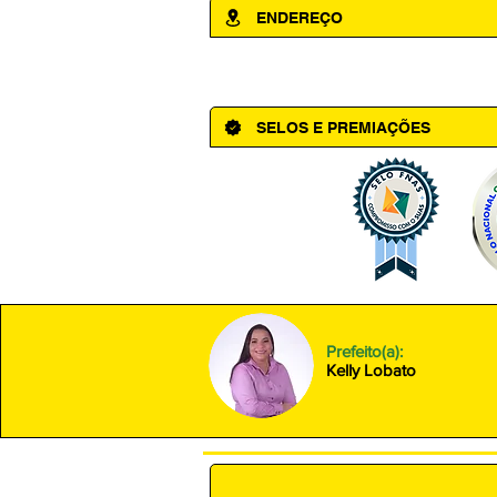
ENDEREÇO
Av. Cônego Domingos Maltês, 63 - Ce
SELOS E PREMIAÇÕES
Prefeito(a):
Kelly Lobato