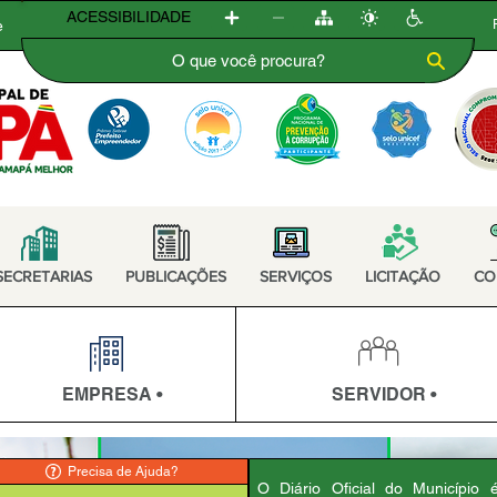
ACESSIBILIDADE
e
SECRETARIAS
PUBLICAÇÕES
SERVIÇOS
LICITAÇÃO
CO
EMPRESA •
SERVIDOR •
Precisa de Ajuda?
O Diário Oficial do Município