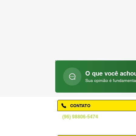
O que você achou
Sua opinião é fundamenta
CONTATO
(96) 98806-5474
prefeituraamapa@pma.ap.gov.br