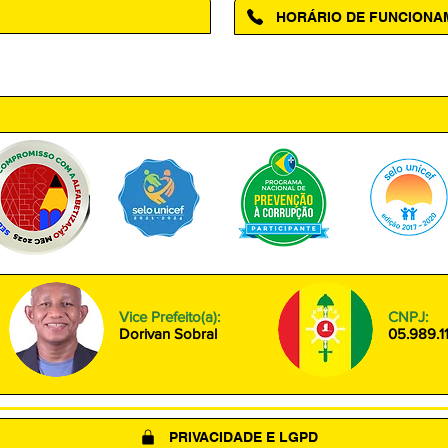
HORÁRIO DE FUNCION
ntro, Amapá - AP, 68950-000
Segunda à Sexta das 08h00 às
Vice Prefeito(a):
CNPJ:
Dorivan Sobral
05.989.1
PRIVACIDADE E LGPD