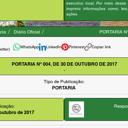
executivo local. Por meio desse
imprimir informações como: leis
ações.
cia
Diário Oficial
PORTARIA Nº
WhatsApp
LinkedIn
Pinterest
Copiar link
witter)
PORTARIA Nº 004, DE 30 DE OUTUBRO DE 2017
-
Tipo de Publicação:
PORTARIA
icação:
Respon
 outubro de 2017