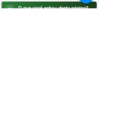
O que você achou desta página?
Sua opinião é fundamental para
melhorarmos os serviços públicos
Avaliar
CONTATO
(96) 98806-5474
prefeituraamapa@pma.ap.gov.br
ENDEREÇO
Av. Cônego Domingos Maltês, 63 -
Centro, Amapá - AP, 68950-000
OUVIDORIA