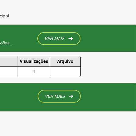
ipal.
VER MAIS
ções...
Visualizações
Arquivo
1
VER MAIS