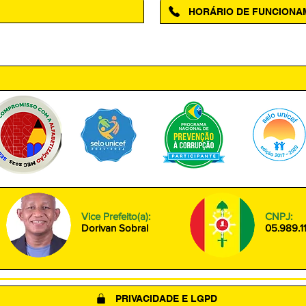
HORÁRIO DE FUNCION
ntro, Amapá - AP, 68950-000
Segunda à Sexta das 08h00 às
Vice Prefeito(a):
CNPJ:
Dorivan Sobral
05.989.1
PRIVACIDADE E LGPD