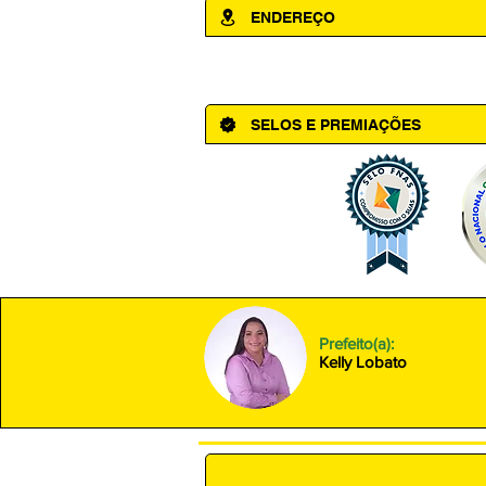
ENDEREÇO
Av. Cônego Domingos Maltês, 63 - Ce
SELOS E PREMIAÇÕES
Prefeito(a):
Kelly Lobato