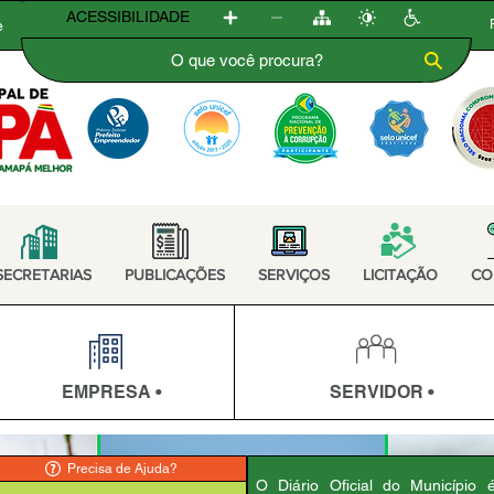
ACESSIBILIDADE
e
SECRETARIAS
PUBLICAÇÕES
SERVIÇOS
LICITAÇÃO
CO
EMPRESA •
SERVIDOR •
Precisa de Ajuda?
O Diário Oficial do Município