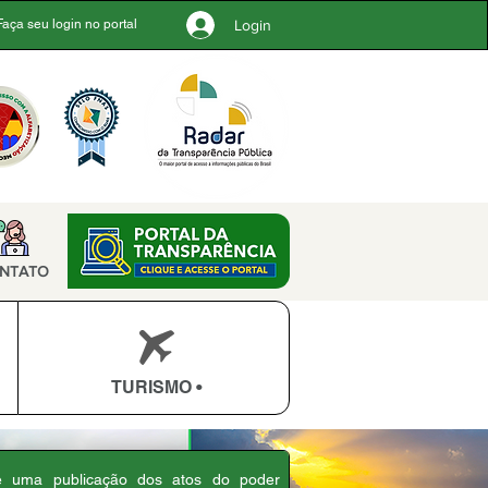
Login
Faça seu login no portal
NTATO
TURISMO •
 é uma publicação dos atos do poder