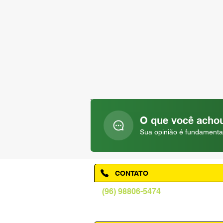
O que você achou
Sua opinião é fundamenta
CONTATO
(96) 98806-5474
prefeituraamapa@pma.ap.gov.br