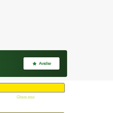
Avaliar
unicipal -
Clique aqui