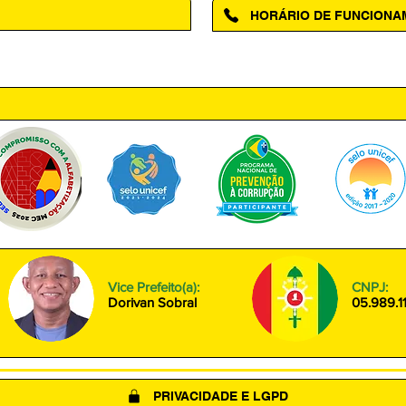
HORÁRIO DE FUNCION
ntro, Amapá - AP, 68950-000
Segunda à Sexta das 08h00 às
Vice Prefeito(a):
CNPJ:
Dorivan Sobral
05.989.1
PRIVACIDADE E LGPD