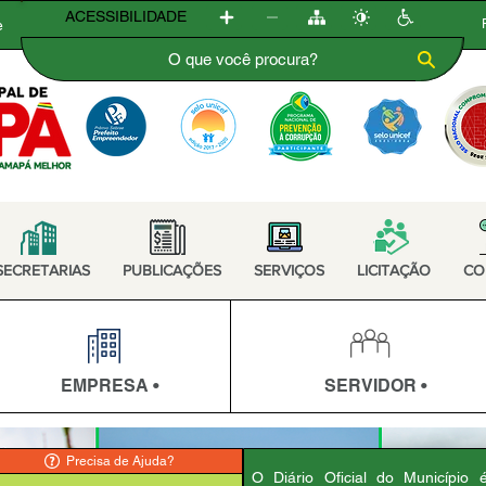
ACESSIBILIDADE
e
SECRETARIAS
PUBLICAÇÕES
SERVIÇOS
LICITAÇÃO
CO
EMPRESA •
SERVIDOR •
Precisa de Ajuda?
O Diário Oficial do Município