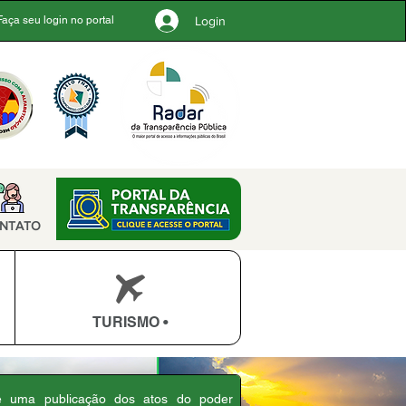
Login
Faça seu login no portal
NTATO
TURISMO •
 é uma publicação dos atos do poder