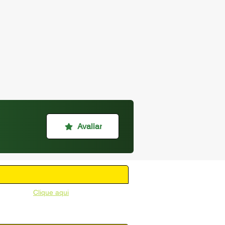
Avaliar
unicipal -
Clique aqui