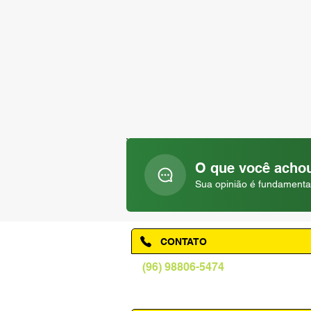
O que você achou
Sua opinião é fundamenta
CONTATO
(96) 98806-5474
prefeituraamapa@pma.ap.gov.br