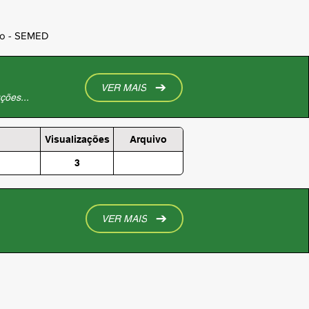
ção - SEMED
VER MAIS
ções...
Visualizações
Arquivo
3
VER MAIS