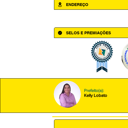
ENDEREÇO
Av. Cônego Domingos Maltês, 63 - Ce
SELOS E PREMIAÇÕES
Prefeito(a):
Kelly Lobato